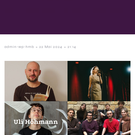
-
-
admin-wp-hmb
22 Mai 2024
21:14