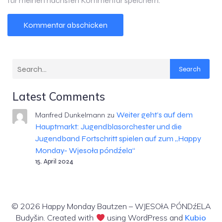
für meinen nächsten Kommentar speichern.
Search
Latest Comments
Weiter geht’s auf dem
Manfred Dunkelmann
zu
Hauptmarkt: Jugendblasorchester und die
Jugendband Fortschritt spielen auf zum „Happy
Monday- Wjesoła póndźela“
15. April 2024
© 2026 Happy Monday Bautzen – WJESOłA PÓNDźELA
Budyšin. Created with
using WordPress and
Kubio