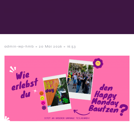
-
-
admin-wp-hmb
20 Mai 2026
16:53